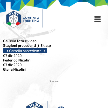
1
2
/
/
2
2
-
-
Federico
Elena
Nicolini
Nicolini
Galleria foto e video
Stagioni precedenti
❭ Skialp
➜
Cartella precedente
➜
07 dic 2020
Federico Nicolini
07 dic 2020
Elena Nicolini
Sponsor